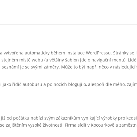
yla vytvořena automaticky během instalace WordPressu. Stránky se l
le stejném místě webu (u většiny šablon jde o navigační menu). Lidé
 seznámí je se svými záměry. Může to být např. něco v následující
uji jako řidič autobusu a po nocích bloguji o, alespoň dle mého, za
 již od počátku nabízí svým zákazníkům vynikající výrobky pro kedsi
a se zajištěním vysoké životnosti. Firma sídlí v Kocourkově a zaměs