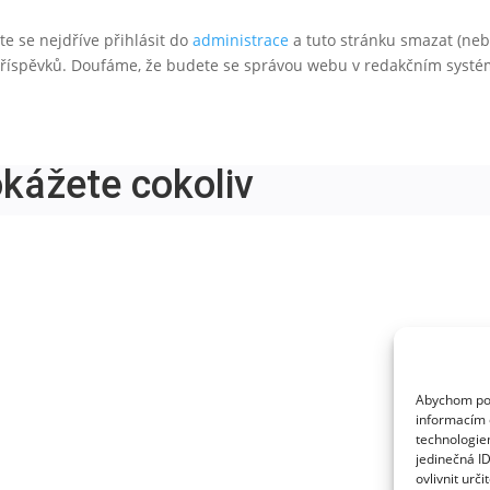
e se nejdříve přihlásit do
administrace
a tuto stránku smazat (nebo
příspěvků. Doufáme, že budete se správou webu v redakčním systé
okážete cokoliv
Abychom posk
informacím o
technologie
jedinečná I
ovlivnit urči