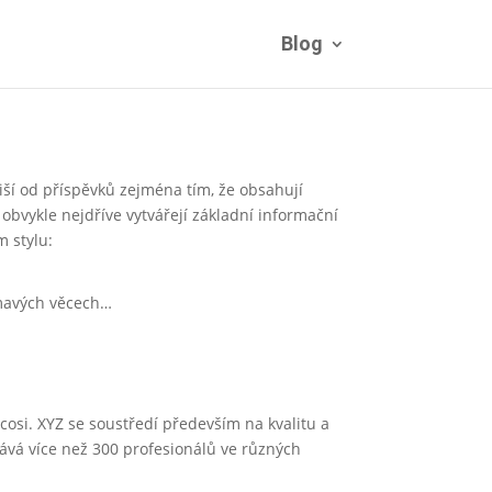
Blog
iší od příspěvků zejména tím, že obsahují
 obvykle nejdříve vytvářejí základní informační
m stylu:
jímavých věcech…
cosi. XYZ se soustředí především na kvalitu a
tnává více než 300 profesionálů ve různých